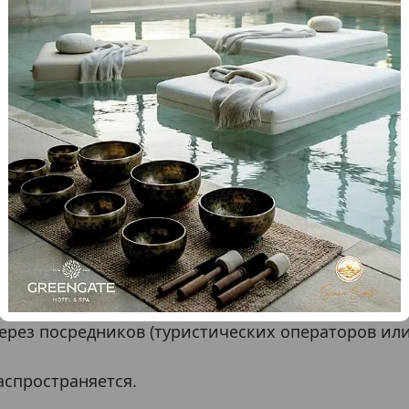
любой Гость, бронирующий проживание на офици
сти гость сразу получает статус «Знакомство» и 
уже при первом проживании.
вания по данной программе начисляются:
ом сайте, при бронировании по телефону, по эл
лучае гость сообщает о наличии карты лояльност
вания по данной программе не предоставляются и
ров и более), на организацию корпоративных зае
рез посредников (туристических операторов или 
аспространяется.