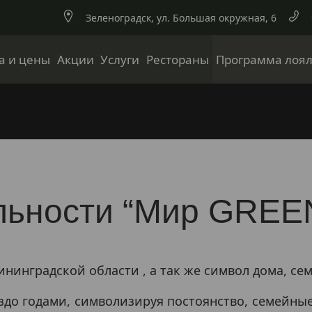
Зеленоградск,
ул. Большая окружная,
6
а и цены
Акции
Услуги
Рестораны
Программа лоял
льности “Мир GRE
ининградской области , а так же символ дома, се
здо годами, символизируя постоянство, семейные