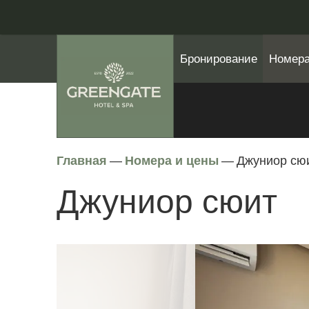
Бронирование
Номера
Главная
—
Номера и цены
—
Джуниор сю
Джуниор сюит